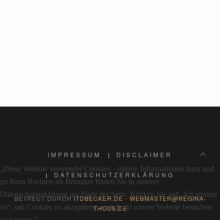
IMPRESSUM
DISCLAIMER
„Diese Website verwendet Cookies – nähere Informationen dazu und
DATENSCHUTZERKLÄRUNG
zu Ihren Rechten als Benutzer finden Sie in unserer
Datenschutzerklärung am Ende der Seite. Klicken Sie auf „Ich stimme
BETREUT DURCH
ITDBECKER.DE
-
WEBMASTER@REGINA-
zu“, um Cookies zu akzeptieren und direkt unsere Website besuchen
THOSS.DE
zu können.“