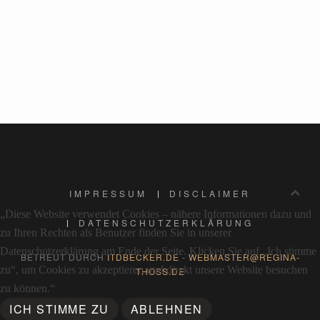
IMPRESSUM
DISCLAIMER
„Diese Website verwendet Cookies – nähere Informationen dazu und
DATENSCHUTZERKLÄRUNG
zu Ihren Rechten als Benutzer finden Sie in unserer
Datenschutzerklärung am Ende der Seite. Klicken Sie auf „Ich stimme
BETREUT DURCH
ITDBECKER.DE
-
WEBMASTER@REGINA-
zu“, um Cookies zu akzeptieren und direkt unsere Website besuchen
THOSS.DE
zu können.“
ICH STIMME ZU
ABLEHNEN